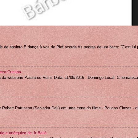
 de absinto E dança A voz de Piaf acorda As pedras de um beco: “C'est lui 
eca Curitiba
da websérie Pássaros Ruins Data: 11/09/2016 - Domingo Local: Cinemateca d
e Robert Pattinson (Salvador Dalí) em uma cena do filme - Poucas Cinzas - qu
ia e anárquica de Jr Bellé