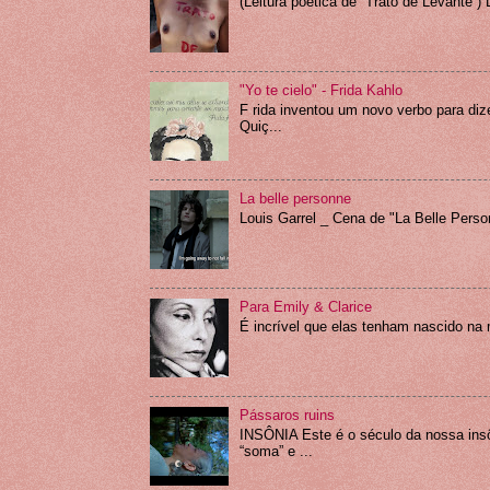
(Leitura poética de “Trato de Levante”)
"Yo te cielo" - Frida Kahlo
F rida inventou um novo verbo para dize
Quiç...
La belle personne
Louis Garrel _ Cena de "La Belle Pers
Para Emily & Clarice
É incrível que elas tenham nascido na
Pássaros ruins
INSÔNIA Este é o século da nossa ins
“soma” e ...