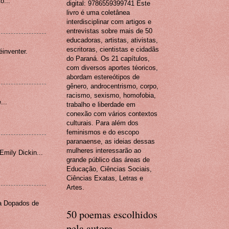
o...
digital: 9786559399741 Este
livro é uma coletânea
interdisciplinar com artigos e
entrevistas sobre mais de 50
educadoras, artistas, ativistas,
escritoras, cientistas e cidadãs
éinventer.
do Paraná. Os 21 capítulos,
com diversos aportes téoricos,
abordam estereótipos de
gênero, androcentrismo, corpo,
racismo, sexismo, homofobia,
...
trabalho e liberdade em
conexão com vários contextos
culturais. Para além dos
feminismos e do escopo
paranaense, as ideias dessas
mulheres interessarão ao
mily Dickin...
grande público das áreas de
Educação, Ciências Sociais,
Ciências Exatas, Letras e
Artes.
a Dopados de
50 poemas escolhidos
pela autora