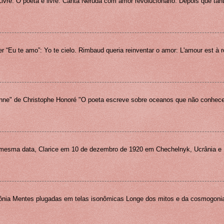
 Livre. O poeta é livre. Canta Neruda com amor revolucionário. Depois que tant
r “Eu te amo”: Yo te cielo. Rimbaud queria reinventar o amor: L'amour est à r
onne" de Christophe Honoré "O poeta escreve sobre oceanos que não conhece
 mesma data, Clarice em 10 de dezembro de 1920 em Chechelnyk, Ucrânia e E
ônia Mentes plugadas em telas isonômicas Longe dos mitos e da cosmogoni