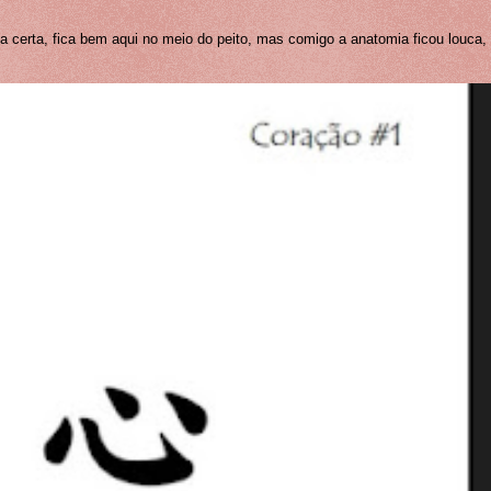
certa, fica bem aqui no meio do peito, mas comigo a anatomia ficou louca,