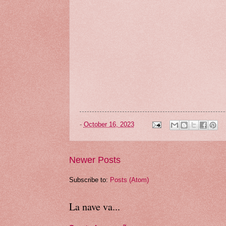
-
October 16, 2023
Newer Posts
Subscribe to:
Posts (Atom)
La nave va...