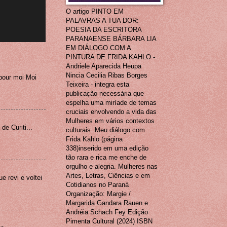
O artigo PINTO EM
PALAVRAS A TUA DOR:
POESIA DA ESCRITORA
PARANAENSE BÁRBARA LIA
EM DIÁLOGO COM A
PINTURA DE FRIDA KAHLO -
Andriele Aparecida Heupa
Nincia Cecilia Ribas Borges
pour moi Moi
Teixeira - integra esta
publicação necessária que
espelha uma miríade de temas
cruciais envolvendo a vida das
Mulheres em vários contextos
e Curiti...
culturais. Meu diálogo com
Frida Kahlo (página
338)inserido em uma edição
tão rara e rica me enche de
orgulho e alegria. Mulheres nas
Artes, Letras, Ciências e em
e revi e voltei
Cotidianos no Paraná
Organização: Margie /
Margarida Gandara Rauen e
Andréia Schach Fey Edição
Pimenta Cultural (2024) ISBN